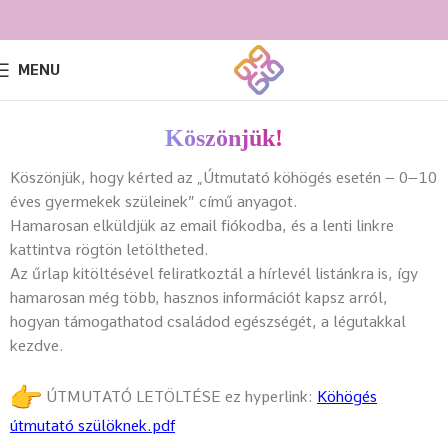
MENU
Köszönjük!
Köszönjük, hogy kérted az „Útmutató köhögés esetén – 0–10
éves gyermekek szüleinek” című anyagot.
Hamarosan elküldjük az email fiókodba, és a lenti linkre
kattintva rögtön letöltheted.
Az űrlap kitöltésével feliratkoztál a hírlevél listánkra is, így
hamarosan még több, hasznos információt kapsz arról,
hogyan támogathatod családod egészségét, a légutakkal
kezdve.
ÚTMUTATÓ LETÖLTÉSE ez hyperlink:
Köhögés
útmutató szülöknek.pdf